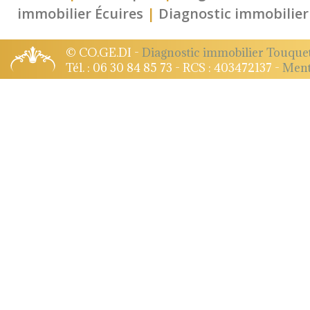
immobilier Écuires
|
Diagnostic immobilier
© CO.GE.DI -
Diagnostic immobilier Touque
Tél. : 06 30 84 85 73 - RCS : 403472137 -
Ment