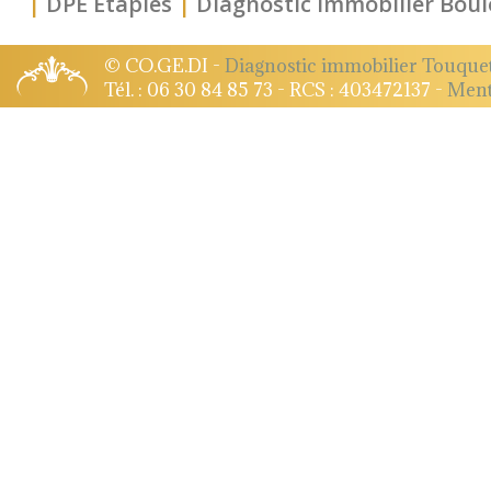
|
DPE Étaples
|
Diagnostic immobilier Bou
© CO.GE.DI -
Diagnostic immobilier Touque
Tél. : 06 30 84 85 73 - RCS : 403472137 -
Ment