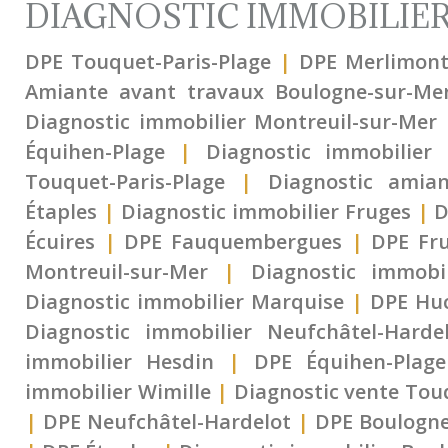
DIAGNOSTIC IMMOBILIE
DPE Touquet-Paris-Plage
|
DPE Merlimon
Amiante avant travaux Boulogne-sur-Me
Diagnostic immobilier Montreuil-sur-Mer
Équihen-Plage
|
Diagnostic immobilier 
Touquet-Paris-Plage
|
Diagnostic amian
Étaples
|
Diagnostic immobilier Fruges
|
D
Écuires
|
DPE Fauquembergues
|
DPE Fr
Montreuil-sur-Mer
|
Diagnostic immobi
Diagnostic immobilier Marquise
|
DPE Huc
Diagnostic immobilier Neufchâtel-Harde
immobilier Hesdin
|
DPE Équihen-Plage
immobilier Wimille
|
Diagnostic vente Tou
|
DPE Neufchâtel-Hardelot
|
DPE Boulogne