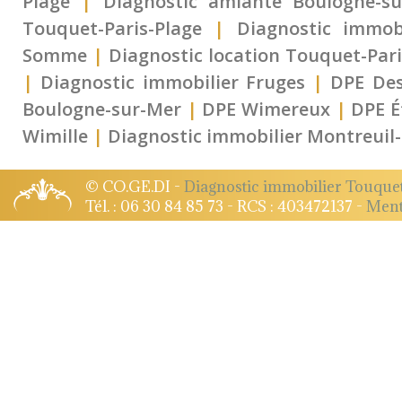
Plage
|
Diagnostic amiante Boulogne-su
Touquet-Paris-Plage
|
Diagnostic immob
Somme
|
Diagnostic location Touquet-Pari
|
Diagnostic immobilier Fruges
|
DPE Des
Boulogne-sur-Mer
|
DPE Wimereux
|
DPE É
Wimille
|
Diagnostic immobilier Montreuil
© CO.GE.DI -
Diagnostic immobilier Touque
Tél. : 06 30 84 85 73 - RCS : 403472137 -
Ment