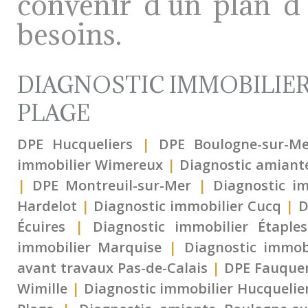
convenir d’un plan d’
besoins.
DIAGNOSTIC IMMOBILIER
PLAGE
DPE Hucqueliers
|
DPE Boulogne-sur-Me
immobilier Wimereux
|
Diagnostic amiant
|
DPE Montreuil-sur-Mer
|
Diagnostic i
Hardelot
|
Diagnostic immobilier Cucq
|
D
Écuires
|
Diagnostic immobilier Étaples
immobilier Marquise
|
Diagnostic immob
avant travaux Pas-de-Calais
|
DPE Fauque
Wimille
|
Diagnostic immobilier Hucquelie