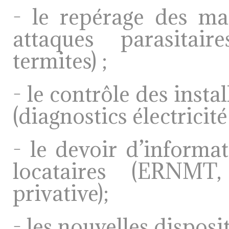
-
le repérage des ma
attaques parasitai
termites) ;
-
le contrôle des insta
(diagnostics électricité 
-
le devoir d’informa
locataires (ERNMT,
privative);
-
les nouvelles disposi